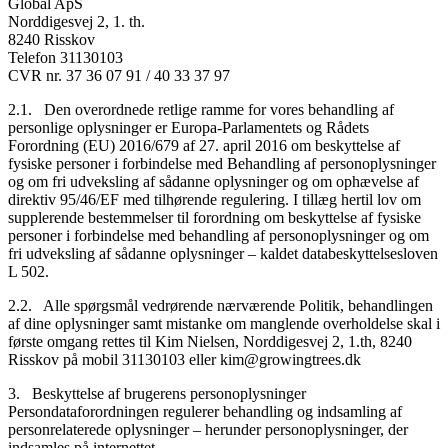
Global ApS
Norddigesvej 2, 1. th.
8240 Risskov
Telefon 31130103
CVR nr. 37 36 07 91 / 40 33 37 97
2.1. Den overordnede retlige ramme for vores behandling af
personlige oplysninger er Europa-Parlamentets og Rådets
Forordning (EU) 2016/679 af 27. april 2016 om beskyttelse af
fysiske personer i forbindelse med Behandling af personoplysninger
og om fri udveksling af sådanne oplysninger og om ophævelse af
direktiv 95/46/EF med tilhørende regulering. I tillæg hertil lov om
supplerende bestemmelser til forordning om beskyttelse af fysiske
personer i forbindelse med behandling af personoplysninger og om
fri udveksling af sådanne oplysninger – kaldet databeskyttelsesloven
L 502.
2.2. Alle spørgsmål vedrørende nærværende Politik, behandlingen
af dine oplysninger samt mistanke om manglende overholdelse skal i
første omgang rettes til Kim Nielsen, Norddigesvej 2, 1.th, 8240
Risskov på mobil 31130103 eller kim@growingtrees.dk
3. Beskyttelse af brugerens personoplysninger
Persondataforordningen regulerer behandling og indsamling af
personrelaterede oplysninger – herunder personoplysninger, der
indsamles på internettet.