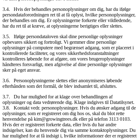
3.4. Hvis der behandles personoplysninger om dig, har du ifølge
persondataforordningen ret til at få oplyst, hvilke personoplysninger,
der behandles om dig. Er oplysningerne forkerte eller vildledende,
har du ret til at kræve, at oplysningerne berigtiges eller slettes.
3.5. Ifølge persondataloven skal dine personlige oplysninger
opbevares sikkert og fortroligt. Vi gemmer dine personlige
oplysninger på computere med begrænset adgang, som er placeret i
kontrollerede faciliteter, og vores sikkerhedsforanstaltninger
kontrolleres løbende for at afgøre, om vores brugeroplysninger
håndteres forsvarligt, men afgivelse af dine personlige oplysninger
sker på eget ansvar.
3.6. Personoplysningerne slettes eller anonymiseres løbende
efterhånden som det formål, de blev indsamlet til, afsluttes.
3.7. Du har mulighed for at klage over behandlingen af
oplysninger og data vedrørende dig. Klage indgives til Datatilsynet.
3.8. Kontakt vedr. personoplysninger. Hvis du ønsker adgang til de
oplysninger, som er registreret om dig hos os, skal du blot rette
henvendelse på kim@growingtrees.dk eller på telefon 3113 0103.
Hvis der er registreret forkerte data, eller hvis du har andre
indsigelser, kan du henvende dig via samme kontaktoplysninger. Du
har mulighed for at få indsigt i, hvilke informationer der er registreret