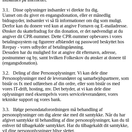
3.1. Disse oplysninger indsamler vi direkte fra dig.
Uanset om du giver en engangsdonation, eller er månedlig
bidragsyder, indsamler vi så få informationer om dig som muligt.
Derfor kan du donere ved kun at angive Fornavn og E-mailadresse.
Ønsker du skattefradrag for din donation, er det nødvendigt at du
angiver dit CPR-nummer. Dette CPR-nummer opbevares i vores
betalingssystem og figurerer afblændet og password beskyttet hos
Reepay - vores udbyder af betalingsløsning.
Desuden har du mulighed for at angive dit efternavn, adresse,
postnummer og by, samt hvilken Folkeskov du ønsker at donere til
(engangsdonation).
3.2. Deling af dine Personoplysninger. Vi kan dele dine
Personoplysninger med de leverandører og samarbejdspartnere, som
bistår os fx med udførelsen af din ordre, eller som bistår os med
vores IT-drift, hosting, mv. Det betyder, at vi kan dele dine
oplysninger med eksempelvis vores serviceleverandører, vores
tekniske support og vores bank.
3.3. Ifølge persondataforordningen må behandling af
personoplysninger om dig alene ske med dit samtykke. Når du har
afgivet samtykke til behandling af dine personoplysninger, kan du til
enhver tid tilbagekalde samtykket. Har du tilbagekaldt dit samtykke,
vil dine personoplysninger blive slettet.