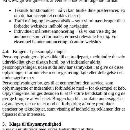
På www.growingtrees.dk anvendes cookies til følgende formål:
Teknisk funktionalitet – så vi kan huske dine præferencer. Fx
om du har accepteret cookies eller ej.
Trafikmåling og besøgsstatistik – som vi primært bruger til at
forbedre websitets indhold og navigation.
Individuelt målrettet annoncering – så vi kan vise dig de
annoncer, som vi formoder, er mest relevante for dig. For
eksempel bannerannoncering på andre websites.
4.4. Brugen af personoplysninger
Personoplysninger afgives ikke til en tredjepart, medmindre du selv
udtrykkeligt giver tilsagn hertil, og vi indsamler aldrig
personoplysninger, uden at du selv har samtykket i at give os disse
oplysninger i forbindelse med registrering, køb eller deltagelse i en
undersøgelse m.v.
Personoplysninger bruges til at gennemføre den service, som
oplysningerne er indsamlet i forbindelse med – for eksempel et køb.
Oplysningerne bruges desuden til at få større kendskab til dig og de
øvrige brugere af websitet. Brugen kan bl.a. omfatte undersøgelser
og analyser, der er rettet mod en forbedring af vore produkter,
tjenester og teknologier, samt visning af indhold og reklamer, der er
tilpasset dine interesser.
5. Klage til tilsynsmyndighed
Hvis du er utilfreds med vores Behandling af dine