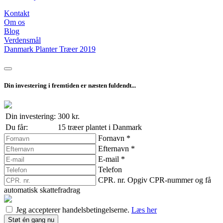
Kontakt
Om os
Blog
Verdensmål
Danmark Planter Træer 2019
Din investering i fremtiden er næsten fuldendt...
Din investering:
300
kr.
Du får:
15 træer
plantet i Danmark
Fornavn
*
Efternavn
*
E-mail
*
Telefon
CPR. nr.
Opgiv CPR-nummer og få
automatisk skattefradrag
Jeg accepterer handelsbetingelserne.
Læs her