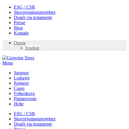
Skip
ESG / CSR
to
Skovrejsningsprojekter
content
Donér via testamente
Presse
Blog
Kontakt
Dansk
English
Menu
Sponsor
Lodsejer
Partnere
Cases
Folkeskove
Planteevents
Helte
ESG / CSR
Skovrejsningsprojekter
Donér via testamente