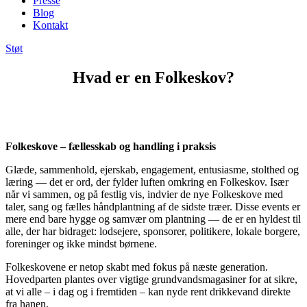
Presse
Blog
Kontakt
Støt
Hvad er en Folkeskov?
Folkeskove – fællesskab og handling i praksis
Glæde, sammenhold, ejerskab, engagement, entusiasme, stolthed og
læring — det er ord, der fylder luften omkring en Folkeskov. Især
når vi sammen, og på festlig vis, indvier de nye Folkeskove med
taler, sang og fælles håndplantning af de sidste træer. Disse events er
mere end bare hygge og samvær om plantning — de er en hyldest til
alle, der har bidraget: lodsejere, sponsorer, politikere, lokale borgere,
foreninger og ikke mindst børnene.
Folkeskovene er netop skabt med fokus på næste generation.
Hovedparten plantes over vigtige grundvandsmagasiner for at sikre,
at vi alle – i dag og i fremtiden – kan nyde rent drikkevand direkte
fra hanen.