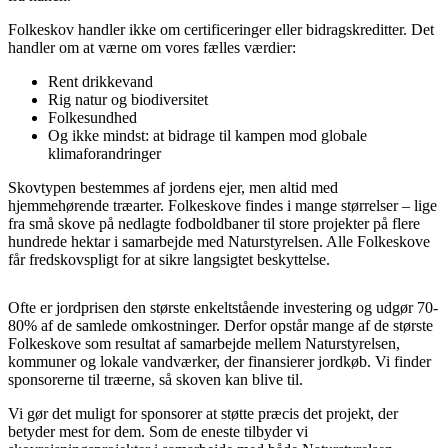
Folkeskov handler ikke om certificeringer eller bidragskreditter. Det
handler om at værne om vores fælles værdier:
Rent drikkevand
Rig natur og biodiversitet
Folkesundhed
Og ikke mindst: at bidrage til kampen mod globale
klimaforandringer
Skovtypen bestemmes af jordens ejer, men altid med
hjemmehørende træarter. Folkeskove findes i mange størrelser – lige
fra små skove på nedlagte fodboldbaner til store projekter på flere
hundrede hektar i samarbejde med Naturstyrelsen. Alle Folkeskove
får fredskovspligt for at sikre langsigtet beskyttelse.
Ofte er jordprisen den største enkeltstående investering og udgør 70-
80% af de samlede omkostninger. Derfor opstår mange af de største
Folkeskove som resultat af samarbejde mellem Naturstyrelsen,
kommuner og lokale vandværker, der finansierer jordkøb. Vi finder
sponsorerne til træerne, så skoven kan blive til.
Vi gør det muligt for sponsorer at støtte præcis det projekt, der
betyder mest for dem. Som de eneste tilbyder vi