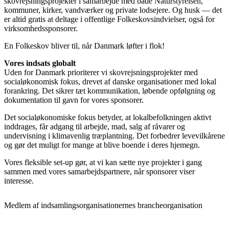
skovrejsningsprojekter i samarbejde med både Naturstyrelsen,
kommuner, kirker, vandværker og private lodsejere. Og husk — det
er altid gratis at deltage i offentlige Folkeskovsindvielser, også for
virksomhedssponsorer.
En Folkeskov bliver til, når Danmark løfter i flok!
Vores indsats globalt
Uden for Danmark prioriterer vi skovrejsningsprojekter med
socialøkonomisk fokus, drevet af danske organisationer med lokal
forankring. Det sikrer tæt kommunikation, løbende opfølgning og
dokumentation til gavn for vores sponsorer.
Det socialøkonomiske fokus betyder, at lokalbefolkningen aktivt
inddrages, får adgang til arbejde, mad, salg af råvarer og
undervisning i klimavenlig træplantning. Det forbedrer levevilkårene
og gør det muligt for mange at blive boende i deres hjemegn.
Vores fleksible set-up gør, at vi kan sætte nye projekter i gang
sammen med vores samarbejdspartnere, når sponsorer viser
interesse.
Medlem af indsamlingsorganisationernes brancheorganisation