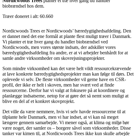
Nordicwoods Trees
planter et træ hver gang du handler
biobrændsel hos dem.
Træer doneret i alt: 60.660
Nordicwoods Trees er Nordicwoods’ bæredygtighedsafdeling. Den
er dannet med det ene formål at plante flest muligt træer i Danmark.
Vi planter et træ hver gang du handler biobrændsel ved
Nordicwoods, men vores største indsats, der adskiller vores
bæredygtighedsafdeling fra andre, er at vi arbejder benhårdt for at
samle andre virksomheder om skovrejsningsprojekter.
Som mindre virksomhed kan det være helt vildt ressourcekrævende
at lave konkrete bæredygtighedsprojekter man kan følge til dørs. Det
oplevede vi selv. De fleste virksomheder vil gerne have en CSR-
profil, der ikke er helt i skoven, men har svært ved at finde
ressourcerne. Derfor har vi valgt at fokusere på at koordinere og
planlægge indsatserne, netop for at gøre det så nemt som muligt at
blive en del af et konkret skovprojekt.
Det ville da være nemmere, hvis vi selv havde ressourcerne til at
tilplante hele Danmark, men vi har indset, at vi kan nå meget
længere gennem samarbejde. Vi mener også, at klima og miljø bør
være noget, der samler os – borgere såvel som virksomheder. Disse
tanker var kimen til, at Nordicwoods Trees ikke kun skulle arbejde