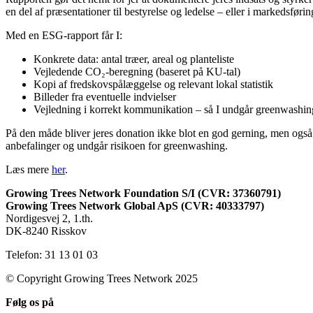
en del af præsentationer til bestyrelse og ledelse – eller i markedsfør
Med en ESG-rapport får I:
Konkrete data: antal træer, areal og planteliste
Vejledende CO₂-beregning (baseret på KU-tal)
Kopi af fredskovspålæggelse og relevant lokal statistik
Billeder fra eventuelle indvielser
Vejledning i korrekt kommunikation – så I undgår greenwashin
På den måde bliver jeres donation ikke blot en god gerning, men også
anbefalinger og undgår risikoen for greenwashing.
Læs mere
her
.
Growing Trees Network Foundation S/I (CVR: 37360791)
Growing Trees Network Global ApS (CVR: 40333797)
Nordigesvej 2, 1.th.
DK-8240 Risskov
Telefon: 31 13 01 03
© Copyright Growing Trees Network 2025
Følg os på