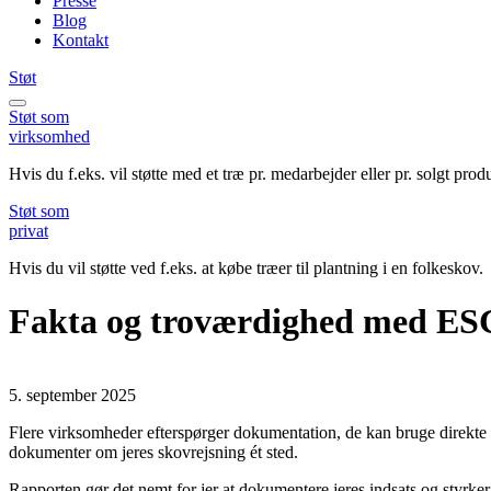
Presse
Blog
Kontakt
Støt
Støt
som
virksomhed
Hvis du f.eks. vil støtte med et træ pr. medarbejder eller pr. solgt prod
Støt
som
privat
Hvis du vil støtte ved f.eks. at købe træer til plantning i en folkeskov.
Fakta og troværdighed med ESG
5. september 2025
Flere virksomheder efterspørger dokumentation, de kan bruge direkte 
dokumenter om jeres skovrejsning ét sted.
Rapporten gør det nemt for jer at dokumentere jeres indsats og styrke