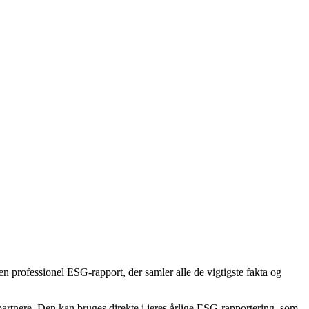
 professionel ESG-rapport, der samler alle de vigtigste fakta og
artnere. Den kan bruges direkte i jeres årlige ESG-rapportering, som