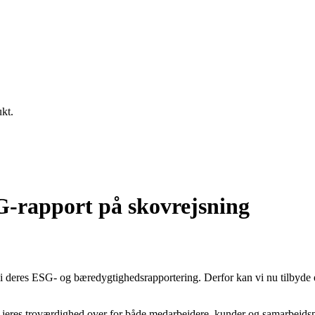
ukt.
-rapport på skovrejsning
i deres ESG- og bæredygtighedsrapportering. Derfor kan vi nu tilbyde en
r jeres troværdighed over for både medarbejdere, kunder og samarbejdsp