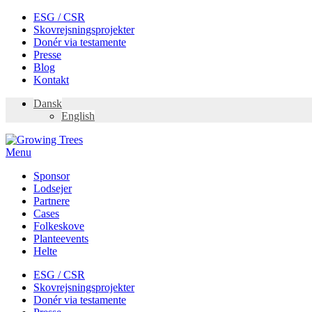
Skip
ESG / CSR
to
Skovrejsningsprojekter
content
Donér via testamente
Presse
Blog
Kontakt
Dansk
English
Menu
Sponsor
Lodsejer
Partnere
Cases
Folkeskove
Planteevents
Helte
ESG / CSR
Skovrejsningsprojekter
Donér via testamente