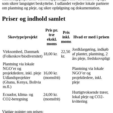
som sikrer langsigtet beskyttelse. I udlandet vejleder lokale partnere
om plantning og pleje, og sikre opfølgning og dokumentation.
Priser og indhold samlet
Pris pr.
Pris
træ
Skovtype/projekt
inkl.
Hvad er med i prisen
ekskl.
moms
moms
Jordklargøring, indkøb
Virksomhed, Danmark
22,50
18,00 kr.
af planter, plantning, 2
(Folkeskov/biodiversitet)
kr.
års pleje, fredskovspligt
Plantning via lokale
NGO’er og
Plantning via lokale
projektledere, inkl. pleje
16,00 kr.
NGO’er og
Udlandsprojekter
(momsfrit)
projektledere, inkl.
(Ghana, Kenya, Bolivia
pleje
m.fl.)
Hurtigtvoksende træer,
Ecuador, klima- og
24,00 kr.
lokal pleje og CO2-
CO2-beregning
(momsfrit)
kvittering
Vigtige pointer om prisen: