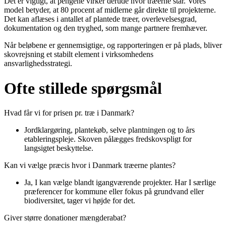
Det er vigtigt, at pengene virker derude hvor træerne står. Vores
model betyder, at 80 procent af midlerne går direkte til projekterne.
Det kan aflæses i antallet af plantede træer, overlevelsesgrad,
dokumentation og den tryghed, som mange partnere fremhæver.
Når beløbene er gennemsigtige, og rapporteringen er på plads, bliver
skovrejsning et stabilt element i virksomhedens
ansvarlighedsstrategi.
Ofte stillede spørgsmål
Hvad får vi for prisen pr. træ i Danmark?
Jordklargøring, plantekøb, selve plantningen og to års
etableringspleje. Skoven pålægges fredskovspligt for
langsigtet beskyttelse.
Kan vi vælge præcis hvor i Danmark træerne plantes?
Ja, I kan vælge blandt igangværende projekter. Har I særlige
præferencer for kommune eller fokus på grundvand eller
biodiversitet, tager vi højde for det.
Giver større donationer mængderabat?