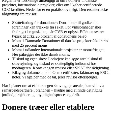
Reglerne er forskellige afhængigt af om I donerer til danske
projekter, internationale projekter, eller om I køber certificerede
CO2-kreditter. Nedenfor er en praktisk oversigt. Den erstatter
ikke
rådgivning fra revisor.
Skattefradrag for donationer: Donationer til godkendte
foreninger kan trækkes fra i skat. For virksomheder sker
fradraget i regnskabet, når CVR er oplyst. Effekten svarer
typisk til cirka 26 procent af donationens beløb.
Moms i Danmark: Donationer til danske projekter faktureres
med 25 procent moms.
Moms i udlandet: Internationale projekter er momsfritaget.
Her pålægges der ikke dansk moms.
Tilskud og egen skov: Lodsejere kan søge arealtilskud til
skovrejsning, og tilskud er skattepligtig indkomst hos
modtageren. Kontakt egen revisor eller SKAT for rådgivning.
Bilag og dokumentation: Gem certifikater, fakturaer og ESG-
noter. Vi hjælper med de tal, jeres revisor efterspørger.
Har I planer om at etablere egen skov og eje arealet, kan vi – via
samarbejdspartnere i branchen – hjælpe med at finde det rigtige
jordlod, projektering, myndighedsproces og drift.
Donere træer eller etablere