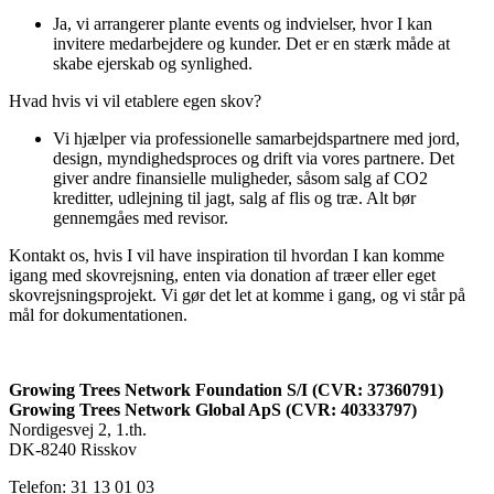
Ja, vi arrangerer plante events og indvielser, hvor I kan
invitere medarbejdere og kunder. Det er en stærk måde at
skabe ejerskab og synlighed.
Hvad hvis vi vil etablere egen skov?
Vi hjælper via professionelle samarbejdspartnere med jord,
design, myndighedsproces og drift via vores partnere. Det
giver andre finansielle muligheder, såsom salg af CO2
kreditter, udlejning til jagt, salg af flis og træ. Alt bør
gennemgåes med revisor.
Kontakt os, hvis I vil have inspiration til hvordan I kan komme
igang med skovrejsning, enten via donation af træer eller eget
skovrejsningsprojekt. Vi gør det let at komme i gang, og vi står på
mål for dokumentationen.
Growing Trees Network Foundation S/I (CVR: 37360791)
Growing Trees Network Global ApS (CVR: 40333797)
Nordigesvej 2, 1.th.
DK-8240 Risskov
Telefon: 31 13 01 03