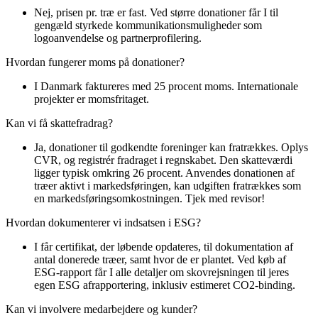
Nej, prisen pr. træ er fast. Ved større donationer får I til
gengæld styrkede kommunikationsmuligheder som
logoanvendelse og partnerprofilering.
Hvordan fungerer moms på donationer?
I Danmark faktureres med 25 procent moms. Internationale
projekter er momsfritaget.
Kan vi få skattefradrag?
Ja, donationer til godkendte foreninger kan fratrækkes. Oplys
CVR, og registrér fradraget i regnskabet. Den skatteværdi
ligger typisk omkring 26 procent. Anvendes donationen af
træer aktivt i markedsføringen, kan udgiften fratrækkes som
en markedsføringsomkostningen. Tjek med revisor!
Hvordan dokumenterer vi indsatsen i ESG?
I får certifikat, der løbende opdateres, til dokumentation af
antal donerede træer, samt hvor de er plantet. Ved køb af
ESG-rapport får I alle detaljer om skovrejsningen til jeres
egen ESG afrapportering, inklusiv estimeret CO2-binding.
Kan vi involvere medarbejdere og kunder?