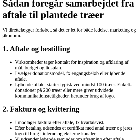
Sådan foregår samarbejdet fra
aftale til plantede træer
Vi tilrettelægger forløbet, så det er let for både ledelse, marketing og
økonomi.
1. Aftale og bestilling
Virksomheder tager kontakt for inspiration og afklaring af
mål, budget og tidsplan.
I vælger donationsmodel, fx engangsbeløb eller løbende
aftale.
Løbende aftaler starter typisk ved mindst 100 træer. Enkelt-
donationer på 200 træer eller mere giver udvidede
kommunikationsrettigheder, herunder brug af logo.
2. Faktura og kvittering
I modtager faktura efter aftale, fx kvartalsvist.
Efter betaling udsendes et certifikat med antal træer og jeres
logo til brug i interne og eksterne kanaler.
Vi udsender løbende reminder om afregning efter aftale.