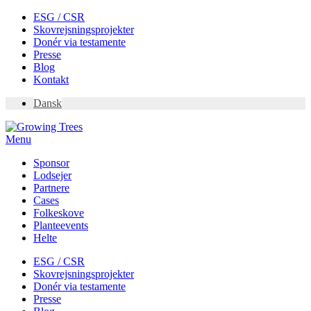
Skip
ESG / CSR
to
Skovrejsningsprojekter
content
Donér via testamente
Presse
Blog
Kontakt
Dansk
Menu
Sponsor
Lodsejer
Partnere
Cases
Folkeskove
Planteevents
Helte
ESG / CSR
Skovrejsningsprojekter
Donér via testamente
Presse