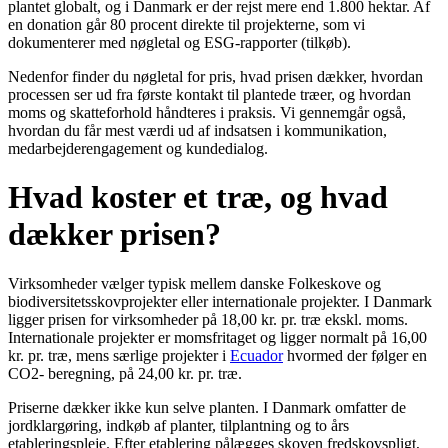
plantet globalt, og i Danmark er der rejst mere end 1.800 hektar. Af
en donation går 80 procent direkte til projekterne, som vi
dokumenterer med nøgletal og ESG-rapporter (tilkøb).
Nedenfor finder du nøgletal for pris, hvad prisen dækker, hvordan
processen ser ud fra første kontakt til plantede træer, og hvordan
moms og skatteforhold håndteres i praksis. Vi gennemgår også,
hvordan du får mest værdi ud af indsatsen i kommunikation,
medarbejderengagement og kundedialog.
Hvad koster et træ, og hvad
dækker prisen?
Virksomheder vælger typisk mellem danske Folkeskove og
biodiversitetsskovprojekter eller internationale projekter. I Danmark
ligger prisen for virksomheder på 18,00 kr. pr. træ ekskl. moms.
Internationale projekter er momsfritaget og ligger normalt på 16,00
kr. pr. træ, mens særlige projekter i
Ecuador
hvormed der følger en
CO2- beregning, på 24,00 kr. pr. træ.
Priserne dækker ikke kun selve planten. I Danmark omfatter de
jordklargøring, indkøb af planter, tilplantning og to års
etableringspleje. Efter etablering pålægges skoven fredskovspligt,