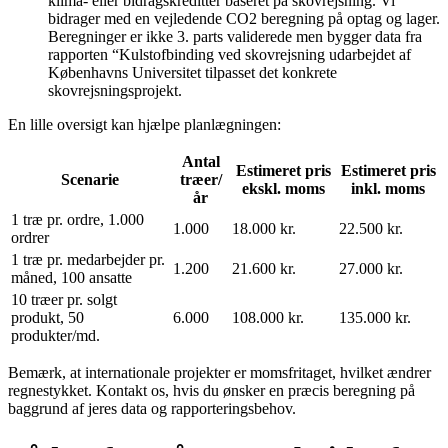
klima- eller bidragskreditter baseret på skovrejsning. Vi
bidrager med en vejledende CO2 beregning på optag og lager.
Beregninger er ikke 3. parts validerede men bygger data fra
rapporten “Kulstofbinding ved skovrejsning udarbejdet af
Københavns Universitet tilpasset det konkrete
skovrejsningsprojekt.
En lille oversigt kan hjælpe planlægningen:
Antal
Estimeret pris
Estimeret pris
Scenarie
træer/
ekskl. moms
inkl. moms
år
1 træ pr. ordre, 1.000
1.000
18.000 kr.
22.500 kr.
ordrer
1 træ pr. medarbejder pr.
1.200
21.600 kr.
27.000 kr.
måned, 100 ansatte
10 træer pr. solgt
produkt, 50
6.000
108.000 kr.
135.000 kr.
produkter/md.
Bemærk, at internationale projekter er momsfritaget, hvilket ændrer
regnestykket. Kontakt os, hvis du ønsker en præcis beregning på
baggrund af jeres data og rapporteringsbehov.