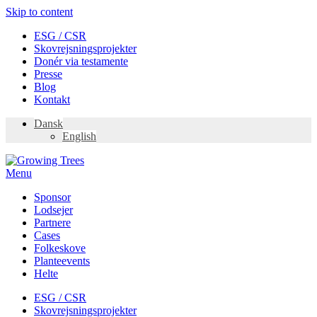
Skip to content
ESG / CSR
Skovrejsningsprojekter
Donér via testamente
Presse
Blog
Kontakt
Dansk
English
Menu
Sponsor
Lodsejer
Partnere
Cases
Folkeskove
Planteevents
Helte
ESG / CSR
Skovrejsningsprojekter