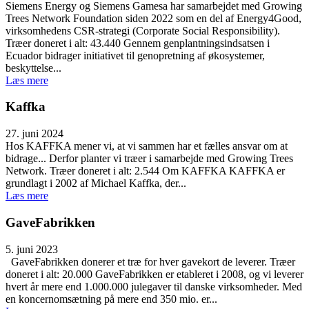
Siemens Energy og Siemens Gamesa har samarbejdet med Growing
Trees Network Foundation siden 2022 som en del af Energy4Good,
virksomhedens CSR-strategi (Corporate Social Responsibility).
Træer doneret i alt: 43.440 Gennem genplantningsindsatsen i
Ecuador bidrager initiativet til genopretning af økosystemer,
beskyttelse...
Læs mere
Kaffka
27. juni 2024
Hos KAFFKA mener vi, at vi sammen har et fælles ansvar om at
bidrage... Derfor planter vi træer i samarbejde med Growing Trees
Network. Træer doneret i alt: 2.544 Om KAFFKA KAFFKA er
grundlagt i 2002 af Michael Kaffka, der...
Læs mere
GaveFabrikken
5. juni 2023
GaveFabrikken donerer et træ for hver gavekort de leverer. Træer
doneret i alt: 20.000 GaveFabrikken er etableret i 2008, og vi leverer
hvert år mere end 1.000.000 julegaver til danske virksomheder. Med
en koncernomsætning på mere end 350 mio. er...