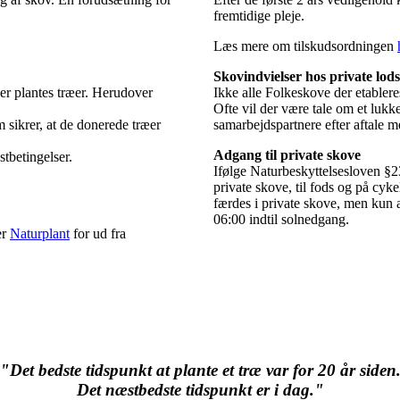
fremtidige pleje.
Læs mere om tilskudsordningen
Skovindvielser hos private lods
 der plantes træer. Herudover
Ikke alle Folkeskove der etableres
Ofte vil der være tale om et lukk
 sikrer, at de donerede træer
samarbejdspartnere efter aftale m
Adgang til private skove
stbetingelser.
Ifølge Naturbeskyttelsesloven §23
private skove, til fods og på cyke
færdes i private skove, men kun ad
06:00 indtil solnedgang.
er
Naturplant
for ud fra
"Det bedste tidspunkt at plante et træ var for 20 år siden
Det næstbedste tidspunkt er i dag."