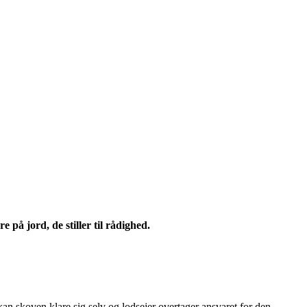
 på jord, de stiller til rådighed.
 kan skoven klare sig selv og lodsejer overtager ansvaret for den