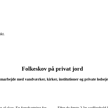
ukt.
Folkeskov på privat jord
marbejde med vandværker, kirker, institutioner og private lodsejere
ng af skov. En forudsætning for
Efter de første 2 års vedligehold