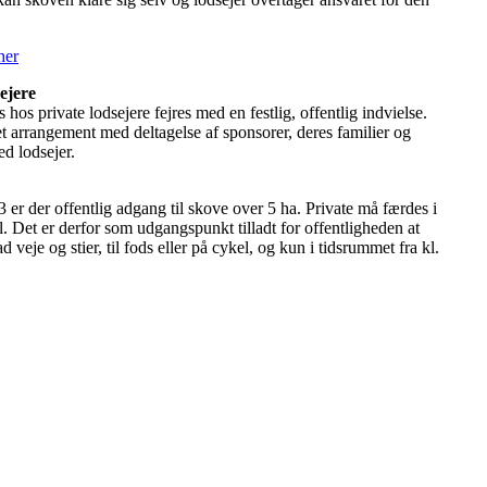
her
ejere
 hos private lodsejere fejres med en festlig, offentlig indvielse.
et arrangement med deltagelse af sponsorer, deres familier og
ed lodsejer.
 er der offentlig adgang til skove over 5 ha. Private må færdes i
l. Det er derfor som udgangspunkt tilladt for offentligheden at
 veje og stier, til fods eller på cykel, og kun i tidsrummet fra kl.
.