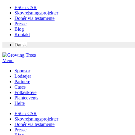
Skip
ESG / CSR
to
Skovrejsningsprojekter
content
Donér via testamente
Presse
Blog
Kontakt
Dansk
Menu
Sponsor
Lodsejer
Partnere
Cases
Folkeskove
Planteevents
Helte
ESG / CSR
Skovrejsningsprojekter
Donér via testamente
Presse