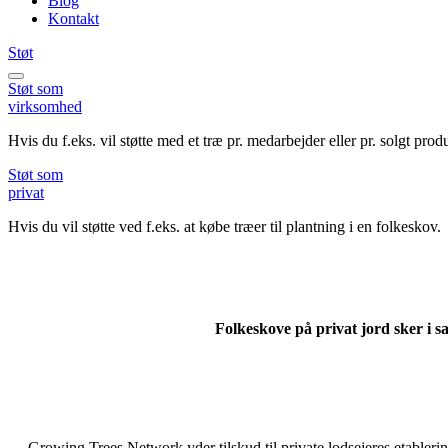
Blog
Kontakt
Støt
Støt
som
virksomhed
Hvis du f.eks. vil støtte med et træ pr. medarbejder eller pr. solgt prod
Støt
som
privat
Hvis du vil støtte ved f.eks. at købe træer til plantning i en folkeskov.
Folkeskove på privat jord sker i sa
Growing Trees Network yder tilskud til private lodsejeres etableri